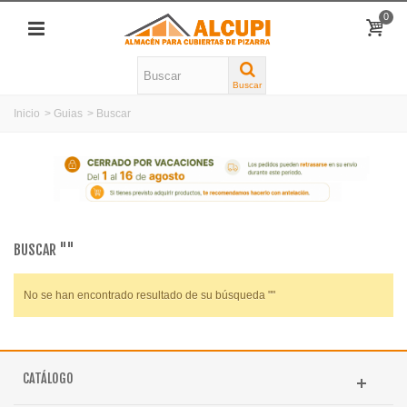
0
Buscar
Inicio
>
Guias
>
Buscar
BUSCAR
""
No se han encontrado resultado de su búsqueda ""
CATÁLOGO