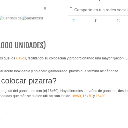
Comparte en tus redes social
Tweet
Share
Go
1000 UNIDADES)
s que los
clavos
, facilitando su colocación y proporcionando una mayor fijación. L
zar acero inoxidable y no acero galvanizado, puesto que termina oxidándose.
colocar pizarra?
 la longitud del gancho en mm (ej:16x60). Hay diferentes tamaños de ganchos, des
 medidas que más se suelen utilizar son las de
16x60
,
16x70
y
16x80
.
s
.