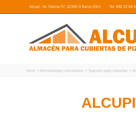
Alcupi - Av. Galicia 57, 32300 O Barco (OU)
Tel: 988 32 08 
Inicio
>
Herramientas y Accesorios
>
Sujeción para cubiertas
>
Ga
ALCUPI
Ofrecemos productos y material de co