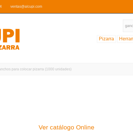
44
ventas@alcupi.com
Pizarra
Herra
nchos para colocar pizarra (1000 unidades)
Almacén para cubie
nstrucción para cubiertas de pizarra, facilitando materi
Ver catálogo Online