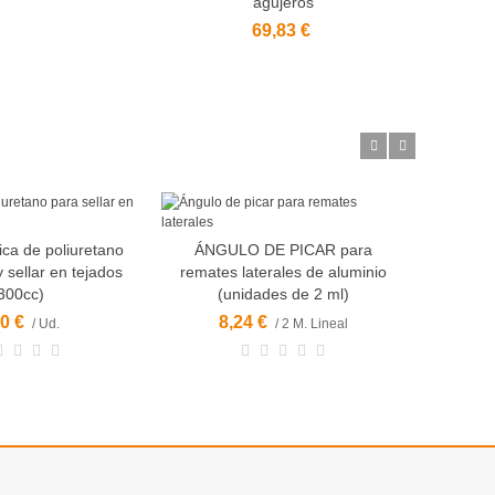
agujeros
69,83 €
tica de poliuretano
ÁNGULO DE PICAR para
Gancho
Vista rápida
Añadir al carrito
 sellar en tejados
remates laterales de aluminio
300cc)
(unidades de 2 ml)
66,
0 €
8,24 €
/ Ud.
/ 2 M. Lineal