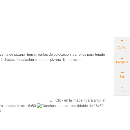
Carrito
venta de pizarra
herramientas de colocación
ganchos para tejado
n fachadas
instalación cubiertas pizarra
fijar pizarra
Comparar
Sig.
Subir
Click en la imagen para ampliar