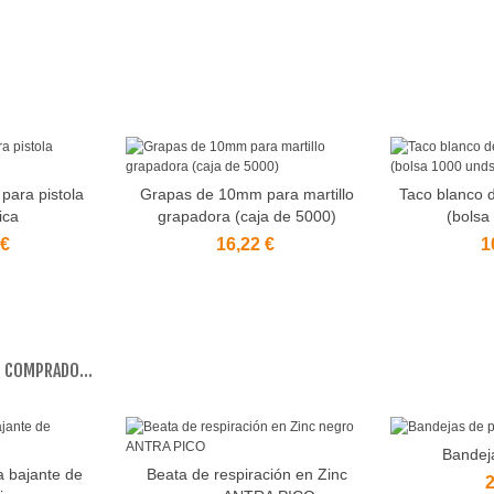
para pistola
Grapas de 10mm para martillo
Taco blanco d
ito
Añadir al carrito
Añadir a
ica
grapadora (caja de 5000)
(bolsa
 €
16,22 €
1
 COMPRADO...
Bandeja
Añadir a
a bajante de
Beata de respiración en Zinc
ito
Añadir al carrito
2