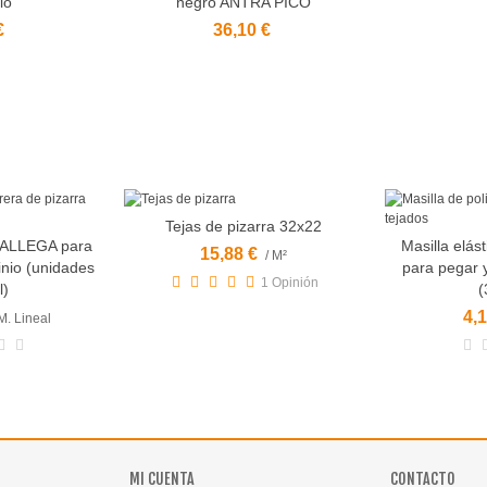
io
negro ANTRA PICO
€
36,10 €
Tejas de pizarra 32x22
Vista rápida
ALLEGA para
Masilla elás
15,88 €
/ M²
nio (unidades
para pegar y
1 Opinión
l)
(
4,1
 M. Lineal
MI CUENTA
CONTACTO