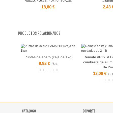
40x20, 40x25, 40x40, 50X25,
alumin
18,80 €
2,43 
PRODUCTOS RELACIONADOS
Puntas de acero (caja de 1kg)
Remate ARISTA G
Vista rápida
Añadir al carrito
cumbrera de alumi
9,92 €
/ Ud.
de 2m
12,08 €
/ 2
CATÁLOGO
SOPORTE