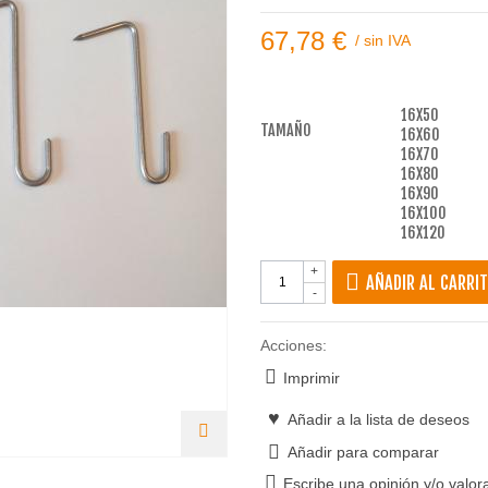
67,78 €
/
sin IVA
16X50
TAMAÑO
16X60
16X70
16X80
16X90
16X100
16X120
+
AÑADIR AL CARRI
-
Acciones:
Imprimir
Añadir a la lista de deseos
Añadir para comparar
Escribe una opinión y/o valor