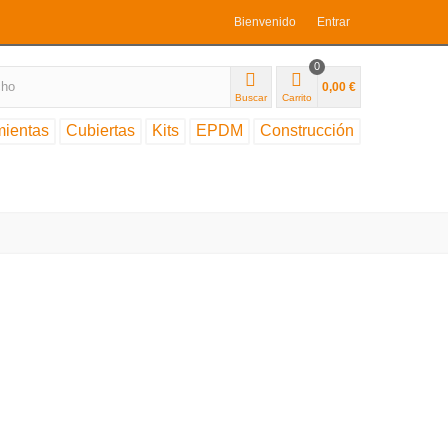
Bienvenido
Entrar
0
0,00 €
Buscar
Carrito
mientas
Cubiertas
Kits
EPDM
Construcción
rtas de pizarra
al a constructores, particulares o empresas.