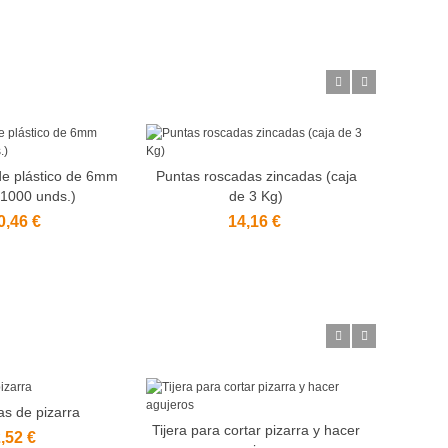
e plástico de 6mm
Puntas roscadas zincadas (caja
Ganchos
l carrito
Añadir al carrito
A
 1000 unds.)
de 3 Kg)
72
0,46 €
14,16 €
s de pizarra
l carrito
Tijera para cortar pizarra y hacer
Beata d
Añadir al carrito
A
,52 €