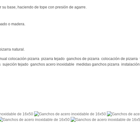
or su base, haciendo de tope con presión de agarre.
rimado o madera.
pizarra natural.
ual colocación pizarra
pizarra tejado
ganchos de pizarra
colocación de pizarra
s
sujeción tejado
ganchos acero inoxidable
medidas ganchos pizarra
instalació