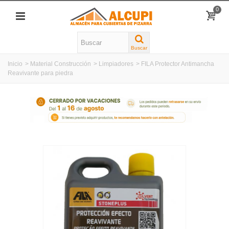
0
Buscar
Inicio
>
Material Construcción
>
Limpiadores
>
FILA Protector Antimancha
Reavivante para piedra