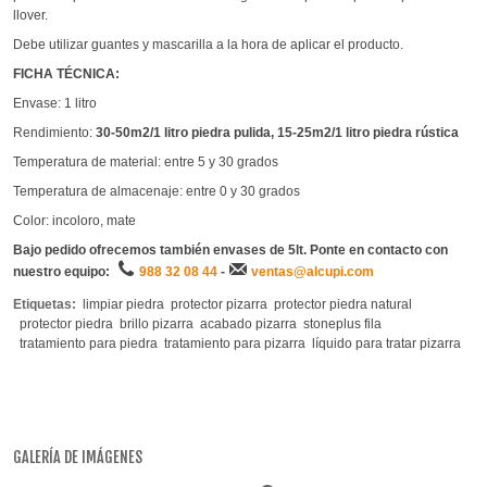
llover.
Debe utilizar guantes y mascarilla a la hora de aplicar el producto.
FICHA TÉCNICA:
Envase: 1 litro
Rendimiento:
30-50m2/1 litro piedra pulida, 15-25m2/1 litro piedra rústica
Temperatura de material: entre 5 y 30 grados
Temperatura de almacenaje: entre 0 y 30 grados
Color: incoloro, mate
Bajo pedido ofrecemos también envases de 5lt. Ponte en contacto con
nuestro equipo:
988 32 08 44
-
ventas@alcupi.com
Etiquetas:
limpiar piedra
protector pizarra
protector piedra natural
protector piedra
brillo pizarra
acabado pizarra
stoneplus fila
tratamiento para piedra
tratamiento para pizarra
líquido para tratar pizarra
GALERÍA DE IMÁGENES