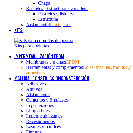
Chapa
Rastreles | Estructuras de madera
Rastreles y listones
Estructuras
Aislamiento
Para tejados
KITS
Kits para cubiertas
IMPERMEABILIZACIÓN EPDM
Membranas y mantas
EPDM
Herramientas y complementos
Colas, masillas, rodillos y
adhesivos
MATERIAL CONSTRUCCION
CONSTRUCCIÓN
Adhesivos
Aditivos
Aislamientos
Cementos y Emplastes
Imprimaciones
Limpiadores
Impermeabilizantes
Revestimientos
Lasures y barnices
Pinturas