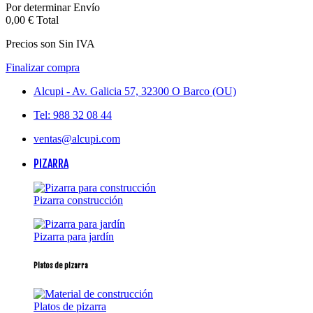
Por determinar
Envío
0,00 €
Total
Precios son Sin IVA
Finalizar compra
Alcupi - Av. Galicia 57, 32300 O Barco (OU)
Tel: 988 32 08 44
ventas@alcupi.com
PIZARRA
Pizarra construcción
Pizarra para jardín
Platos de pizarra
Platos de pizarra