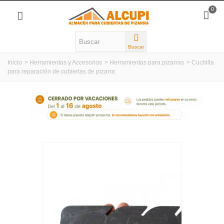
0
Buscar
Inicio
>
Herramientas y Accesorios
>
Herramientas para pizarras
>
Cuchilla
para reparación de cubiertas de pizarra