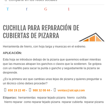
Tweet
Share
Google+
Pinterest
CUCHILLA PARA REPARACIÓN DE
CUBIERTAS DE PIZARRA
Herramienta de hierro, con hoja larga y muescas en el extremo.
APLICACIÓN:
Esta hoja se introduce debajo de la pizarra que queremos extraer mientras
que
las muescas atrapan los ganchos o clavos que la sostienen. Se golpea
con un martillo para sacar la punta o gancho y seguidamente la pizarra se
desprende.
¿Es la primera vez que cambias unas tejas de pizarra y quieres preguntar a
un técnico cómo debes proceder?
650 19 22 40
-
988 32 08 44
-
ventas@alcupi.com
Etiquetas:
herramientas
reparar tejado pizarra
hierro
cuchilla
hierro reparar
como reparar tejado pizarra
reparar cubierta
reparar pizarra