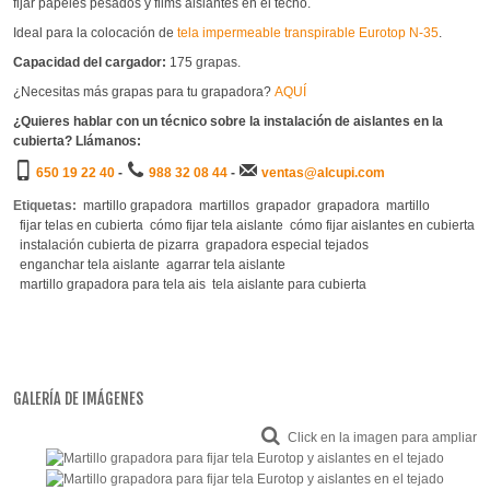
fijar papeles pesados y films aislantes en el techo.
Ideal para la colocación de
tela impermeable transpirable Eurotop N-35
.
Capacidad del cargador:
175 grapas.
¿Necesitas más grapas para tu grapadora?
AQUÍ
¿Quieres hablar con un técnico sobre la instalación de aislantes en la
cubierta? Llámanos:
650 19 22 40
-
988 32 08 44
-
ventas@alcupi.com
Etiquetas:
martillo grapadora
martillos
grapador
grapadora
martillo
fijar telas en cubierta
cómo fijar tela aislante
cómo fijar aislantes en cubierta
instalación cubierta de pizarra
grapadora especial tejados
enganchar tela aislante
agarrar tela aislante
martillo grapadora para tela ais
tela aislante para cubierta
GALERÍA DE IMÁGENES
Click en la imagen para ampliar