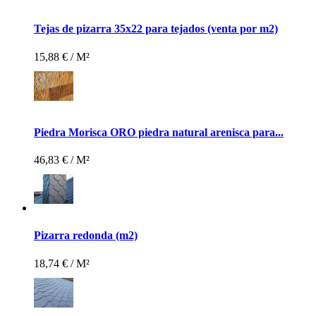
Tejas de pizarra 35x22 para tejados (venta por m2)
15,88 €
/ M²
Piedra Morisca ORO piedra natural arenisca para...
46,83 €
/ M²
Pizarra redonda (m2)
18,74 €
/ M²