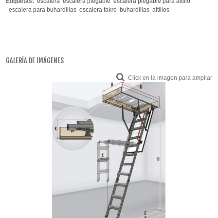
Etiquetas:
escalera
escalera plegable
escalera plegable para altillo
escalera para buhardillas
escalera fakro
buhardillas
altillos
GALERÍA DE IMÁGENES
Click en la imagen para ampliar