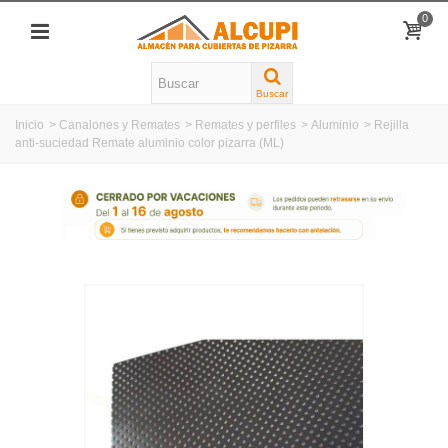
0
Buscar
Inicio
>
Canalones y Remates
>
Remates y perfiles
>
Aluminio
>
Rejilla
anti-suciedad Remate aluminio color pizarra (ML)