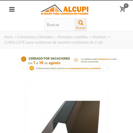
0
Buscar
Inicio
>
Canalones y Remates
>
Remates y perfiles
>
Aluminio
>
CABALLETE para cumbreras de aluminio (unidades de 2 ml)