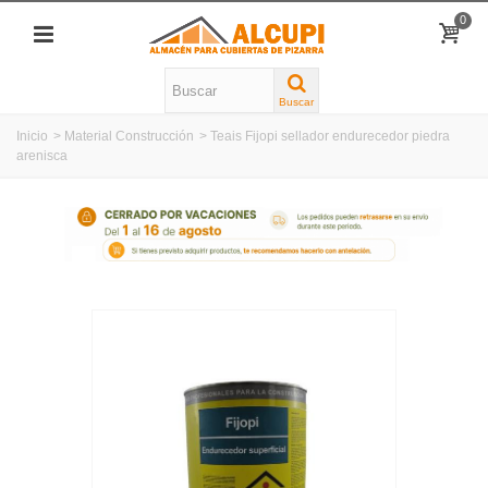
0
Buscar
Inicio
>
Material Construcción
>
Teais Fijopi sellador endurecedor piedra
arenisca