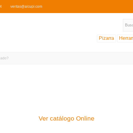
44
ventas@alcupi.com
Pizarra
Herra
ejado?
Almacén para cubie
nstrucción para cubiertas de pizarra, facilitando materi
Ver catálogo Online