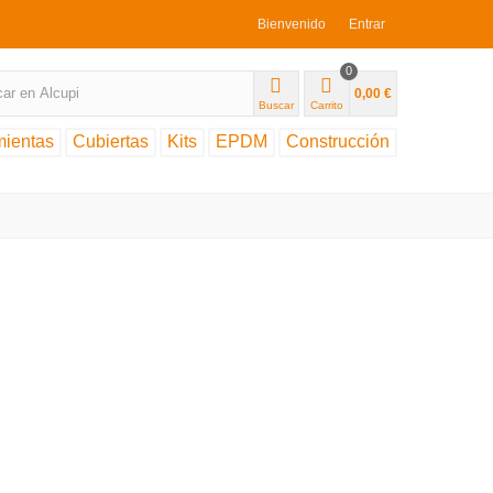
Bienvenido
Entrar
0
0,00 €
Buscar
Carrito
mientas
Cubiertas
Kits
EPDM
Construcción
rtas de pizarra
al a constructores, particulares o empresas.