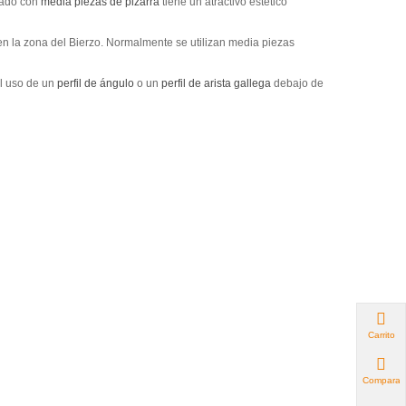
bado con
media piezas de pizarra
tiene un atractivo estético
en la zona del Bierzo. Normalmente se utilizan media piezas
el uso de un
perfil de ángulo
o un
perfil de arista gallega
debajo de
Carrito
Comparar