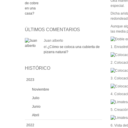
Otra maner
especial.
Dicha arist
redondeada
Aunque alg
ÚLTIMOS COMENTARIOS
las media 
Juan alberto
el
¿Cómo se coloca una cubierta de
1. Enrastre
pizarra natural?
2. Colocaci
HISTÓRICO
3. Colocaci
2023
Noviembre
4. Colocac
Julio
Junio
5. Creación
Abril
2022
6. Vista de