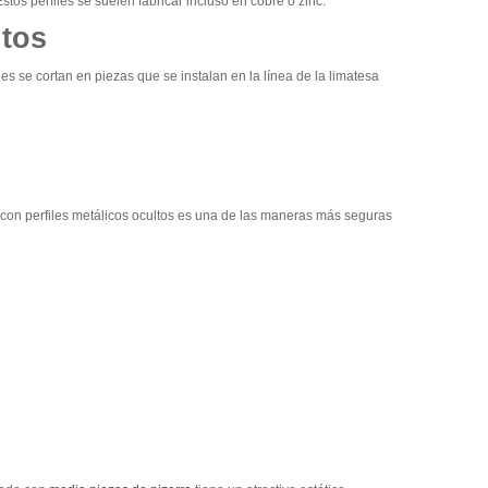
tos perfiles se suelen fabricar incluso en cobre o zinc.
ltos
les se cortan en piezas que se instalan en la línea de la limatesa
 con perfiles metálicos ocultos es una de las maneras más seguras