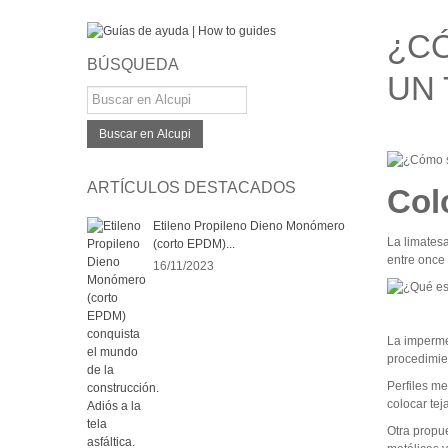
¿CÓ
BÚSQUEDA
UN
Buscar en Alcupi
ARTÍCULOS DESTACADOS
Col
Etileno Propileno Dieno Monómero
La limatesa
(corto EPDM)...
entre once
16/11/2023
La imperme
procedimie
Perfiles m
colocar tej
Otra propu