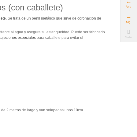
s (con caballete)
Ant.
lete
. Se trata de un perfil metálico que sirve de coronación de
Sig.
a frente al agua y asegura su estanqueidad. Puede ser fabricado
sujeciones especiales
para caballete para evitar el
Subir
ser de 2 metros de largo y van solapadas unos 10cm.