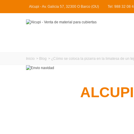
Alcupi - Av. Galicia 57, 32300 O Barco (OU)
Tel: 988 32 08 
Inicio
>
Blog
>
¿Cómo se coloca la pizarra en la limatesa de un t
ALCUPI
Ofrecemos productos y material de co