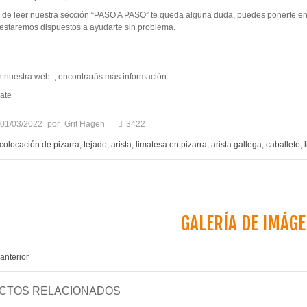
 de leer nuestra sección “PASO A PASO” te queda alguna duda, puedes ponerte en 
estaremos dispuestos a ayudarte sin problema.
 nuestra web:
, encontrarás más información.
01/03/2022
por
Grit Hagen
3422
colocación de pizarra
,
tejado
,
arista
,
limatesa en pizarra
,
arista gallega
,
caballete
,
GALERÍA DE IMÁG
 anterior
CTOS RELACIONADOS